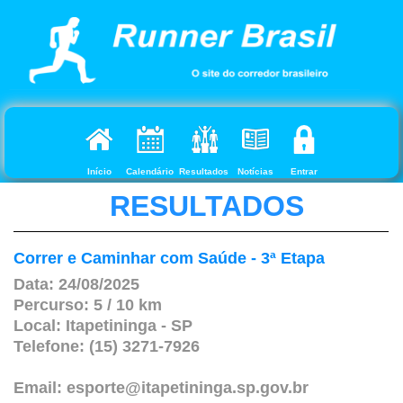
Início
Calendário
Resultados
Notícias
Entrar
RESULTADOS
Correr e Caminhar com Saúde - 3ª Etapa
Data: 24/08/2025
Percurso: 5 / 10 km
Local: Itapetininga - SP
Telefone: (15) 3271-7926
Email: esporte@itapetininga.sp.gov.br