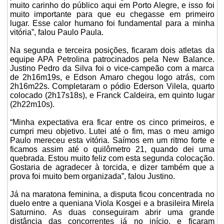
muito carinho do público aqui em Porto Alegre, e isso foi
muito importante para que eu chegasse em primeiro
lugar. Esse calor humano foi fundamental para a minha
vitória”, falou Paulo Paula.
Na segunda e terceira posições, ficaram dois atletas da
equipe APA Petrolina patrocinados pela New Balance.
Justino Pedro da Silva foi o vice-campeão com a marca
de 2h16m19s, e Edson Amaro chegou logo atrás, com
2h16m22s. Completaram o pódio Ederson Vilela, quarto
colocado (2h17s18s), e Franck Caldeira, em quinto lugar
(2h22m10s).
“Minha expectativa era ficar entre os cinco primeiros, e
cumpri meu objetivo. Lutei até o fim, mas o meu amigo
Paulo mereceu esta vitória. Saímos em um ritmo forte e
ficamos assim até o quilômetro 21, quando dei uma
quebrada. Estou muito feliz com esta segunda colocação.
Gostaria de agradecer à torcida, e dizer também que a
prova foi muito bem organizada”, falou Justino.
Já na maratona feminina, a disputa ficou concentrada no
duelo entre a queniana Viola Kosgei e a brasileira Mirela
Saturnino. As duas conseguiram abrir uma grande
distância das concorrentes já no início, e ficaram