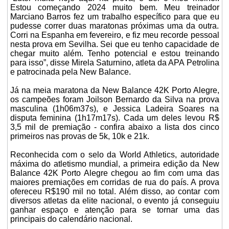
Estou começando 2024 muito bem. Meu treinador
Marciano Barros fez um trabalho específico para que eu
pudesse correr duas maratonas próximas uma da outra.
Corri na Espanha em fevereiro, e fiz meu recorde pessoal
nesta prova em Sevilha. Sei que eu tenho capacidade de
chegar muito além. Tenho potencial e estou treinando
para isso”, disse Mirela Saturnino, atleta da APA Petrolina
e patrocinada pela New Balance.
Já na meia maratona da New Balance 42K Porto Alegre,
os campeões foram Joilson Bernardo da Silva na prova
masculina (1h06m37s), e Jessica Ladeira Soares na
disputa feminina (1h17m17s). Cada um deles levou R$
3,5 mil de premiação - confira abaixo a lista dos cinco
primeiros nas provas de 5k, 10k e 21k.
Reconhecida com o selo da World Athletics, autoridade
máxima do atletismo mundial, a primeira edição da New
Balance 42K Porto Alegre chegou ao fim com uma das
maiores premiações em corridas de rua do país. A prova
ofereceu R$190 mil no total. Além disso, ao contar com
diversos atletas da elite nacional, o evento já conseguiu
ganhar espaço e atenção para se tornar uma das
principais do calendário nacional.