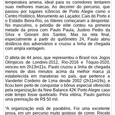
temperatura amena, ideal para os corredores tentarem
suas melhores marcas. Ao decorrer do percurso, que
passou por lugares icônicos de Porto Alegre como o
Centro Histórico, Monumento ao Laçador, Cais do Porto e
o Estádio Beira-Rio, os líderes começaram a despontar.
No masculino, o pelotão de elite contou na primeira
metade da prova com Paulo Paula, Justino Pedro da
Silva e Giovani dos Santos. Mas na reta final,
especialmente a partir do quilômetro 24, Paulo abriu
distância dos adversários e cruzou a linha de chegada
com ampla vantagem.
O atleta de 44 anos, que representou o Brasil nos Jogos
Olímpicos de Londres-2012, Rio-2016 e Tóquio-2020,
venceu em 2h13m11s. Paulo cruzou a linha de chegada
menos de dois minutos acima da melhor marca já
estabelecida em maratonas no país, que pertence a
Vanderlei Cordeiro de Lima desde 2002 (2h11m19s), e
ficou bem perto de conquistar o bônus especial oferecido
pela organização da New Balance 42K Porto Alegre caso
este tempo fosse quebrado. Pela vitória, Paulo ganhou
uma premiação de R$ 50 mil.
“A organização está de parabéns. Foi uma excelente
prova, em um percurso muito gostoso de correr. Recebi