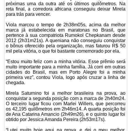
próximas uma da outra até os últimos quilômetros. Na
reta final, a corredora africana conseguiu deixar Mirela
para trás para vencer.
Viola marcou o tempo de 2h38m05s, acima da melhor
marca já estabelecida em maratonas no Brasil, que
pertence à sua compatriota Rumokol Chepkanam desde
2012 (2h31m21s). A queniana não conseguiu conquistar
o bônus oferecido pela organização, mas faturou R$ 50
mil pela vitória, o que foi bastante comemorado por ela.
“Estou muito feliz com a minha vitória. Esse prêmio será
muito importante para a minha família. Já corri em outras
cidades do Brasil, mas em Porto Alegre foi a minha
primeira vez”, contou Viola, logo após cruzar a linha de
chegada.
Mirela Saturnino foi a melhor brasileira na prova, ao
conquistar a segunda posição com a marca de 2h40m24.
O terceiro lugar ficou com Marlei Willers, que percorreu
os 42,195 quilômetros em 2h46m14. A quarta posição foi
de Ana Catarina Amancio (2h49m26), e o quinto lugar foi
obtido por Jessica Amanda Pereira (2h53m17s).
“Lutei muito hoje aqui na prova, e dei o meu melhor.