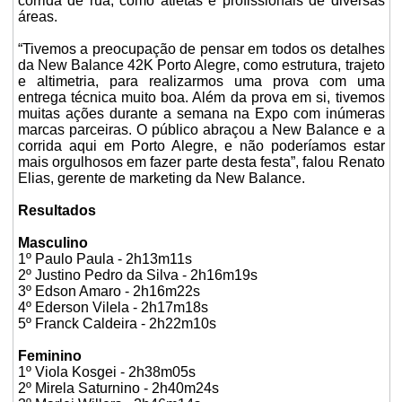
corrida de rua, como atletas e profissionais de diversas
áreas.
“Tivemos a preocupação de pensar em todos os detalhes
da New Balance 42K Porto Alegre, como estrutura, trajeto
e altimetria, para realizarmos uma prova com uma
entrega técnica muito boa. Além da prova em si, tivemos
muitas ações durante a semana na Expo com inúmeras
marcas parceiras. O público abraçou a New Balance e a
corrida aqui em Porto Alegre, e não poderíamos estar
mais orgulhosos em fazer parte desta festa”, falou Renato
Elias, gerente de marketing da New Balance.
Resultados
Masculino
1º Paulo Paula - 2h13m11s
2º Justino Pedro da Silva - 2h16m19s
3º Edson Amaro - 2h16m22s
4º Ederson Vilela - 2h17m18s
5º Franck Caldeira - 2h22m10s
Feminino
1º Viola Kosgei - 2h38m05s
2º Mirela Saturnino - 2h40m24s