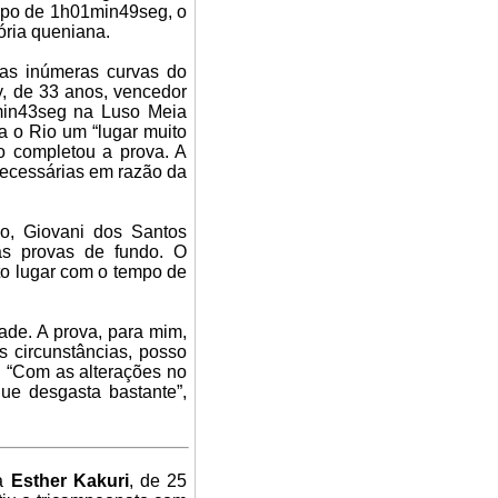
mpo de 1h01min49seg, o
ória queniana.
das inúmeras curvas do
y, de 33 anos, vencedor
min43seg na Luso Meia
a o Rio um “lugar muito
o completou a prova. A
 necessárias em razão da
, Giovani dos Santos
as provas de fundo. O
to lugar com o tempo de
ade. A prova, para mim,
as circunstâncias, posso
. “Com as alterações no
que desgasta bastante”,
na
Esther Kakuri
, de 25