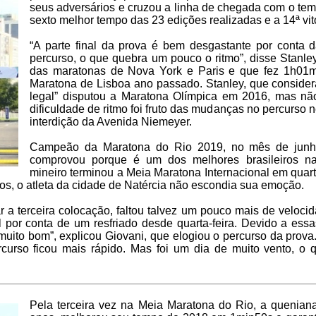
seus adversários e cruzou a linha de chegada com o te
sexto melhor tempo das 23 edições realizadas e a 14ª vit
“A parte final da prova é bem desgastante por conta 
percurso, o que quebra um pouco o ritmo”, disse Stanle
das maratonas de Nova York e Paris e que fez 1h01
Maratona de Lisboa ano passado. Stanley, que consider
legal” disputou a Maratona Olímpica em 2016, mas nã
dificuldade de ritmo foi fruto das mudanças no percurso
interdição da Avenida Niemeyer.
Campeão da Maratona do Rio 2019, no mês de junho
comprovou porque é um dos melhores brasileiros n
mineiro terminou a Meia Maratona Internacional em quar
s, o atleta da cidade de Natércia não escondia sua emoção.
 a terceira colocação, faltou talvez um pouco mais de velocid
il por conta de um resfriado desde quarta-feira. Devido a ess
 muito bom”, explicou Giovani, que elogiou o percurso da prova
rcurso ficou mais rápido. Mas foi um dia de muito vento, o 
Pela terceira vez na Meia Maratona do Rio, a quenia