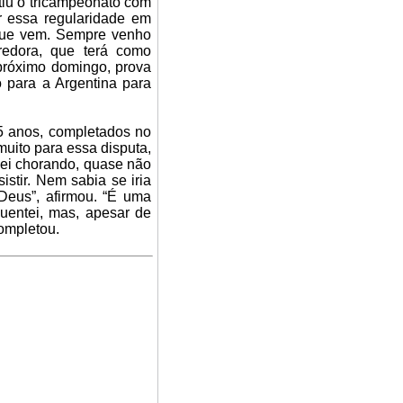
iu o tricampeonato com
r essa regularidade em
 que vem. Sempre venho
redora, que terá como
próximo domingo, prova
o para a Argentina para
5 anos, completados no
muito para essa disputa,
dei chorando, quase não
stir. Nem sabia se iria
Deus”, afirmou. “É uma
guentei, mas, apesar de
completou.