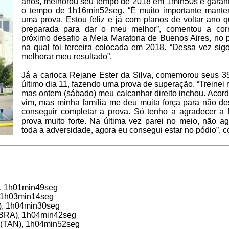
anos, melhorou seu tempo de 2018 em 1min50s e garant
o tempo de 1h16min52seg. “É muito importante mante
uma prova. Estou feliz e já com planos de voltar ano
preparada para dar o meu melhor”, comentou a cor
próximo desafio a Meia Maratona de Buenos Aires, no 
na qual foi terceira colocada em 2018. “Dessa vez sig
melhorar meu resultado”.
Já a carioca Rejane Ester da Silva, comemorou seus 3
último dia 11, fazendo uma prova de superação. “Treinei 
mas ontem (sábado) meu calcanhar direito inchou. Acor
vim, mas minha família me deu muita força para não desi
conseguir completar a prova. Só tenho a agradecer a 
prova muito forte. Na última vez parei no meio, não a
toda a adversidade, agora eu consegui estar no pódio”, 
), 1h01min49seg
 1h03min14seg
E), 1h04min30seg
 (BRA), 1h04min42seg
 (TAN), 1h04min52seg