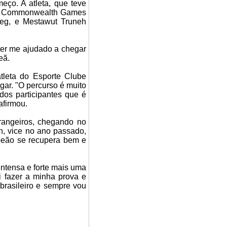
eço. A atleta, que teve
nya Commonwealth Games
9seg, e Mestawut Truneh
ter me ajudado a chegar
eã.
atleta do Esporte Clube
ugar. "O percurso é muito
 dos participantes que é
afirmou.
trangeiros, chegando no
, vice no ano passado,
mpeão se recupera bem e
intensa e forte mais uma
i fazer a minha prova e
 brasileiro e sempre vou