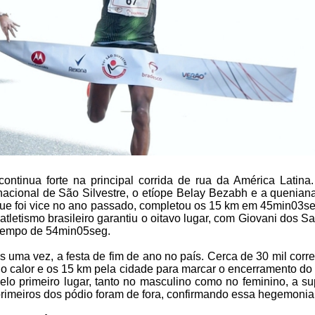
ontinua forte na principal corrida de rua da América Latin
nacional de São Silvestre, o etíope Belay Bezabh e a quenian
que foi vice no ano passado, completou os 15 km em 45min03se
letismo brasileiro garantiu o oitavo lugar, com Giovani dos 
o tempo de 54min05seg.
is uma vez, a festa de fim de ano no país. Cerca de 30 mil corre
m o calor e os 15 km pela cidade para marcar o encerramento do
lo primeiro lugar, tanto no masculino como no feminino, a su
primeiros dos pódio foram de fora, confirmando essa hegemonia