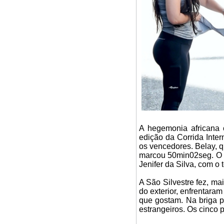
A hegemonia africana c
edição da Corrida Inter
os vencedores. Belay, 
marcou 50min02seg. O at
Jenifer da Silva, com 
A São Silvestre fez, ma
do exterior, enfrentara
que gostam. Na briga pe
estrangeiros. Os cinco 