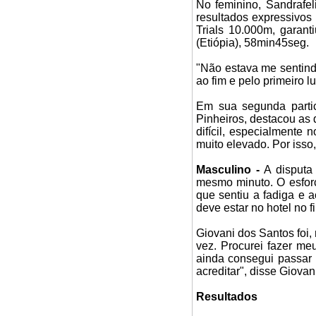
No feminino, Sandrafel
resultados expressivo
Trials 10.000m, garant
(Etiópia), 58min45seg.
"Não estava me sentind
ao fim e pelo primeiro l
Em sua segunda partici
Pinheiros, destacou as d
difícil, especialmente 
muito elevado. Por isso,
Masculino -
A disputa
mesmo minuto. O esfor
que sentiu a fadiga e 
deve estar no hotel no f
Giovani dos Santos foi,
vez. Procurei fazer me
ainda consegui passar u
acreditar", disse Giovan
Resultados