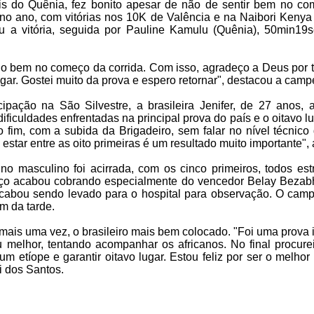
is do Quênia, fez bonito apesar de não de sentir bem no com
s no ano, com vitórias nos 10K de Valência e na Naibori Ke
iu a vitória, seguida por Pauline Kamulu (Quênia), 50min1
o bem no começo da corrida. Com isso, agradeço a Deus por 
ugar. Gostei muito da prova e espero retornar", destacou a camp
pação na São Silvestre, a brasileira Jenifer, de 27 anos, 
ificuldades enfrentadas na principal prova do país e o oitavo l
no fim, com a subida da Brigadeiro, sem falar no nível técnico
 estar entre as oito primeiras é um resultado muito importante", 
 no masculino foi acirrada, com os cinco primeiros, todos es
ço acabou cobrando especialmente do vencedor Belay Bezabh
acabou sendo levado para o hospital para observação. O ca
im da tarde.
 mais uma vez, o brasileiro mais bem colocado. "Foi uma prova 
u melhor, tentando acompanhar os africanos. No final procure
m etíope e garantir oitavo lugar. Estou feliz por ser o melhor
i dos Santos.