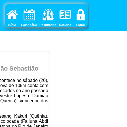
Início
Calendário
Resultados
Notícias
Entrar
São Sebastião
contece no sábado (20),
 prova de 10km conta com
olocados no ano passado
ilvestre Lopes e Damião
(Quênia), vencedor das
esang Kakuri (Quênia),
colocada (Failuna Abdi
atona do Rio de Janeiro