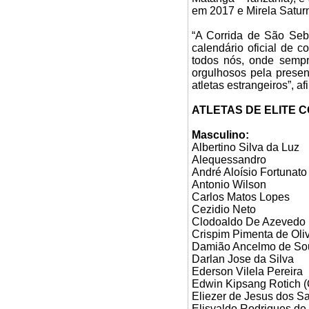
em 2017 e Mirela Satur
“A Corrida de São Seb
calendário oficial de 
todos nós, onde sempr
orgulhosos pela presen
atletas estrangeiros”, 
ATLETAS DE ELITE 
Masculino:
Albertino Silva da Luz
Alequessandro
André Aloísio Fortunato
Antonio Wilson
Carlos Matos Lopes
Cezidio Neto
Clodoaldo De Azevedo F
Crispim Pimenta de Oliv
Damião Ancelmo de So
Darlan Jose da Silva
Ederson Vilela Pereira
Edwin Kipsang Rotich (
Eliezer de Jesus dos S
Elisvaldo Rodrigues de