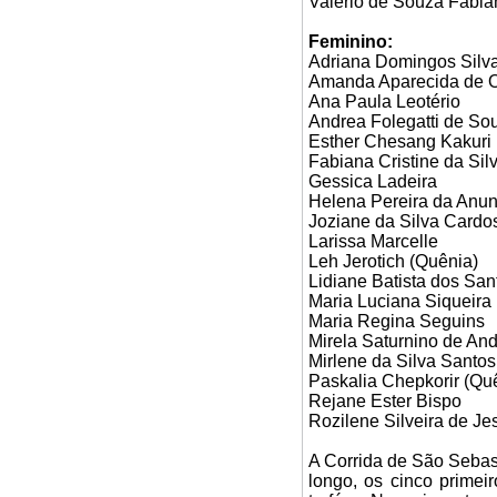
Valério de Souza Fabia
Feminino:
Adriana Domingos Silv
Amanda Aparecida de O
Ana Paula Leotério
Andrea Folegatti de So
Esther Chesang Kakuri 
Fabiana Cristine da Sil
Gessica Ladeira
Helena Pereira da Anu
Joziane da Silva Cardo
Larissa Marcelle
Leh Jerotich (Quênia)
Lidiane Batista dos San
Maria Luciana Siqueira
Maria Regina Seguins
Mirela Saturnino de An
Mirlene da Silva Santos
Paskalia Chepkorir (Qu
Rejane Ester Bispo
Rozilene Silveira de Je
A Corrida de São Sebas
longo, os cinco primei