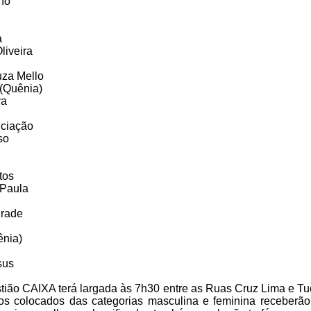
no
a
liveira
uza Mello
(Quênia)
va
nciação
so
tos
 Paula
drade
ênia)
sus
tião CAIXA terá largada às 7h30 entre as Ruas Cruz Lima e T
ros colocados das categorias masculina e feminina receberã