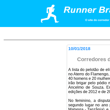
10/01/2018
Corredores d
A lista do pelotão de 
no Aterro do Flamengo, 
40 homens e 20 mulhere
irão brigar pelo pódio
Ancelmo de Souza. Ent
edições de 2012 e de 20
No feminino, a disput
segundo lugar no ano 
Matanga - Tanzânia), e