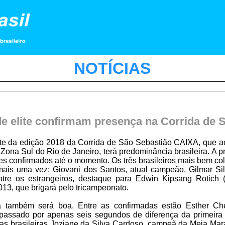
NOTÍCIAS
e elite confirmam presença na Corrida de 
elite da edição 2018 da Corrida de São Sebastião CAIXA, que a
Zona Sul do Rio de Janeiro, terá predominância brasileira. A
s confirmados até o momento. Os três brasileiros mais bem c
 mais uma vez: Giovani dos Santos, atual campeão, Gilmar S
re os estrangeiros, destaque para Edwin Kipsang Rotich 
13, que brigará pelo tricampeonato.
a também será boa. Entre as confirmadas estão Esther Ch
passado por apenas seis segundos de diferença da primeira 
 as brasileiras Joziane da Silva Cardoso, campeã da Meia Mar