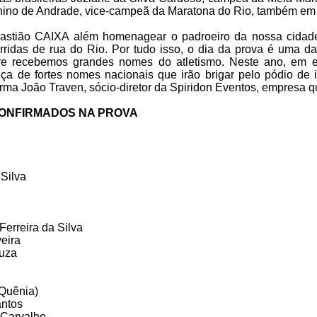
nino de Andrade, vice-campeã da Maratona do Rio, também em
astião CAIXA além homenagear o padroeiro da nossa cidad
corridas de rua do Rio. Por tudo isso, o dia da prova é uma d
e recebemos grandes nomes do atletismo. Neste ano, em e
ça de fortes nomes nacionais que irão brigar pelo pódio de 
afirma João Traven, sócio-diretor da Spiridon Eventos, empresa q
CONFIRMADOS NA PROVA
 Silva
erreira da Silva
eira
uza
Quênia)
antos
 Carvalho