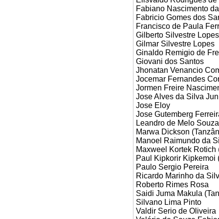
Fabiano Nascimento da
Fabricio Gomes dos Sa
Francisco de Paula Ferr
Gilberto Silvestre Lopes
Gilmar Silvestre Lopes
Ginaldo Remigio de Fre
Giovani dos Santos
Jhonatan Venancio Co
Jocemar Fernandes Co
Jormen Freire Nascime
Jose Alves da Silva Jun
Jose Eloy
Jose Gutemberg Ferreir
Leandro de Melo Souza
Marwa Dickson (Tanzân
Manoel Raimundo da Si
Maxweel Kortek Rotich
Paul Kipkorir Kipkemoi 
Paulo Sergio Pereira
Ricardo Marinho da Sil
Roberto Rimes Rosa
Saidi Juma Makula (Tan
Silvano Lima Pinto
Valdir Serio de Oliveira