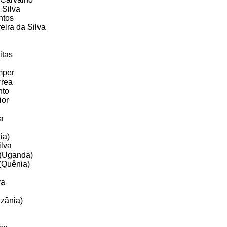
 Silva
ntos
eira da Silva
itas
mper
rrea
nto
ior
a
ia)
lva
 (Uganda)
(Quênia)
va
zânia)