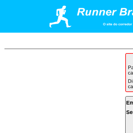
Pa
ca
Di
ca
Em
Se