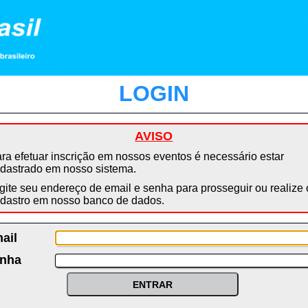
LOGIN
AVISO
ra efetuar inscrição em nossos eventos é necessário estar
dastrado em nosso sistema.
gite seu endereço de email e senha para prosseguir ou realize 
dastro em nosso banco de dados.
ail
nha